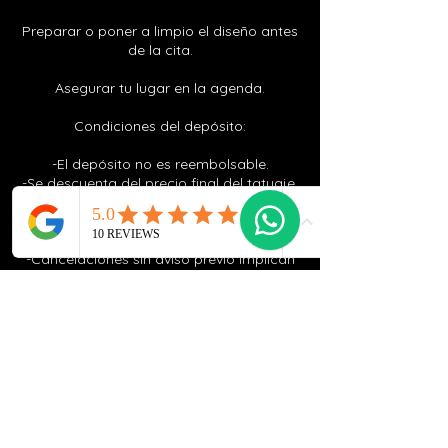
Preparar o poner a limpio el diseño antes
de la cita.
Asegurar tu lugar en la agenda.
Condiciones del depósito:
-El depósito no es reembolsable.
-Se descuenta del precio final del tatuaje.
-Puede reutilizarse para reagendar la cita
avisando con al menos 24 horas de
antelación, sujeto a disponibilidad.
-Cancelaciones sin aviso previo implican
la pérdida del depósito.
Gracias por valorar el tiempo, la
dedicación y el trabajo previo que hay
detrás de cada tatuaje.
Política de cancelación