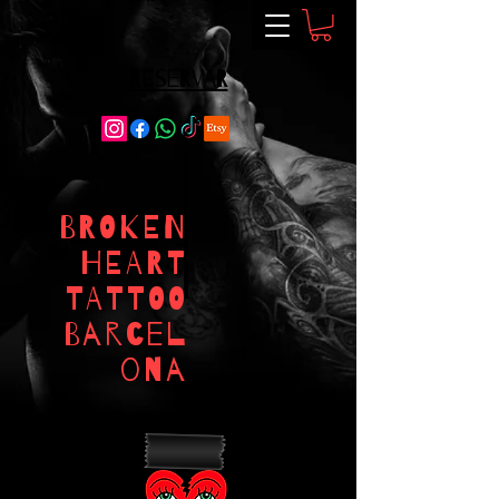
RESERVAR
BROKEN
HEART
TATTOO
Barcel
ona