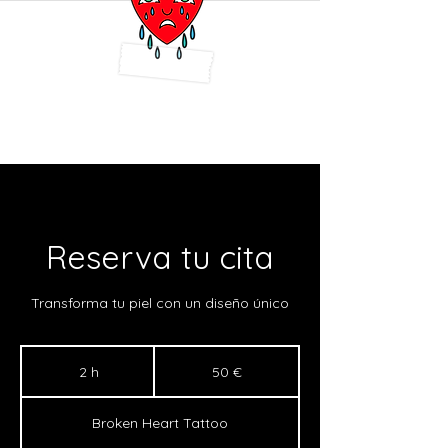
Reserva tu cita
Transforma tu piel con un diseño único
50
euros
2 h
2
50 €
h
Broken Heart Tattoo